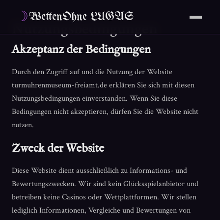
☽
WettenOhne LUGAS
Nutzungsbedingungen
Akzeptanz der Bedingungen
Durch den Zugriff auf und die Nutzung der Website
turmuhrenmuseum-freiamt.de erklären Sie sich mit diesen
Nutzungsbedingungen einverstanden. Wenn Sie diese
Bedingungen nicht akzeptieren, dürfen Sie die Website nicht
nutzen.
Zweck der Website
Diese Website dient ausschließlich zu Informations- und
Bewertungszwecken. Wir sind kein Glücksspielanbietor und
betreiben keine Casinos oder Wettplattformen. Wir stellen
lediglich Informationen, Vergleiche und Bewertungen von