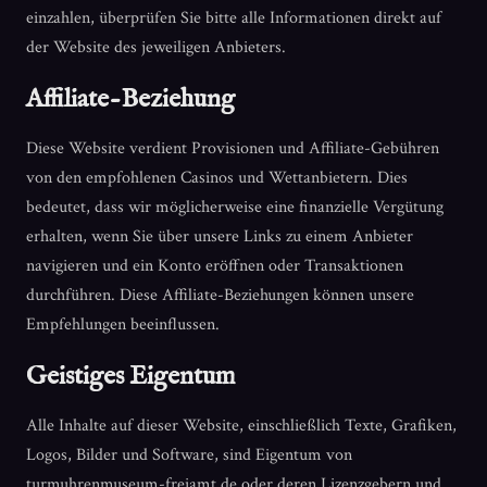
einzahlen, überprüfen Sie bitte alle Informationen direkt auf
der Website des jeweiligen Anbieters.
Affiliate-Beziehung
Diese Website verdient Provisionen und Affiliate-Gebühren
von den empfohlenen Casinos und Wettanbietern. Dies
bedeutet, dass wir möglicherweise eine finanzielle Vergütung
erhalten, wenn Sie über unsere Links zu einem Anbieter
navigieren und ein Konto eröffnen oder Transaktionen
durchführen. Diese Affiliate-Beziehungen können unsere
Empfehlungen beeinflussen.
Geistiges Eigentum
Alle Inhalte auf dieser Website, einschließlich Texte, Grafiken,
Logos, Bilder und Software, sind Eigentum von
turmuhrenmuseum-freiamt.de oder deren Lizenzgebern und