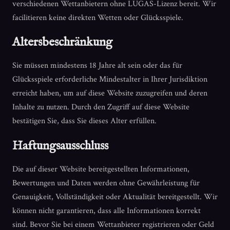
verschiedenen Wettanbietern ohne LUGAS-Lizenz bereit. Wir
facilitieren keine direkten Wetten oder Glücksspiele.
Altersbeschränkung
Sie müssen mindestens 18 Jahre alt sein oder das für
Glücksspiele erforderliche Mindestalter in Ihrer Jurisdiktion
erreicht haben, um auf diese Website zuzugreifen und deren
Inhalte zu nutzen. Durch den Zugriff auf diese Website
bestätigen Sie, dass Sie dieses Alter erfüllen.
Haftungsausschluss
Die auf dieser Website bereitgestellten Informationen,
Bewertungen und Daten werden ohne Gewährleistung für
Genauigkeit, Vollständigkeit oder Aktualität bereitgestellt. Wir
können nicht garantieren, dass alle Informationen korrekt
sind. Bevor Sie bei einem Wettanbieter registrieren oder Geld